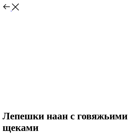
Лепешки наан с говяжьими
щеками